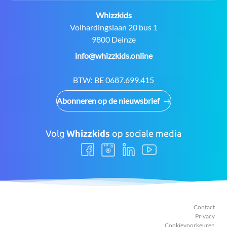
Contact:
Whizzkids
Adres:
Volhardingslaan 20 bus 1
9800 Deinze
E-
info@whizzkids.online
mail:
BTW:
BE 0687.699.415
Abonneren op de nieuwsbrief
Volg
Whizzkids
op sociale media
Volg
Volg
Volg
Volg
ons
ons
ons
ons
Facebook
Instagram
LinkedIn
Youtube
Contact
Privacy
Cookievoorkeuren