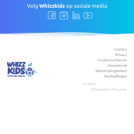
Volg
Whizzkids
op sociale media
Volg
Volg
Volg
Volg
ons
ons
ons
ons
Facebook
Instagram
LinkedIn
Youtube
Contact
Privacy
Cookievoorkeuren
Nieuwsbrief
Wedstrijdreglement
Doelstellingen
© 2026
Powered by
Procurios