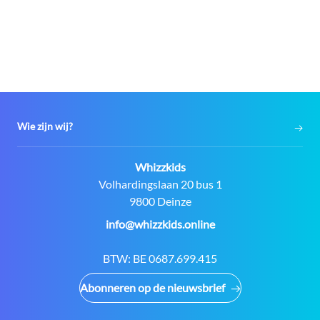
Wie zijn wij?
Contact:
Whizzkids
Adres:
Volhardingslaan 20 bus 1
9800 Deinze
E-
info@whizzkids.online
mail:
BTW:
BE 0687.699.415
Abonneren op de nieuwsbrief