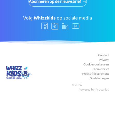
Abonneren op de nieuwsbrief
Volg
Whizzkids
op sociale media
Volg
Volg
Volg
Volg
ons
ons
ons
ons
Facebook
Instagram
LinkedIn
Youtube
Contact
Privacy
Cookievoorkeuren
Nieuwsbrief
Wedstrijdreglement
Doelstellingen
© 2026
Powered by
Procurios