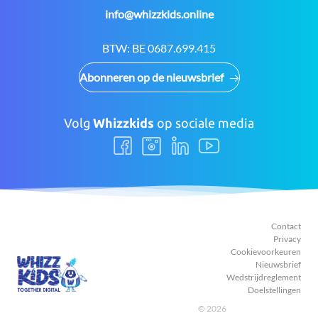
E-
info@whizzkids.online
mail:
BTW:
BE 0687.699.415
Abonneren op de nieuwsbrief
Volg
Whizzkids
op sociale media
Volg
Volg
Volg
Volg
ons
ons
ons
ons
Facebook
Instagram
LinkedIn
Youtube
Contact
Privacy
Cookievoorkeuren
Nieuwsbrief
Wedstrijdreglement
Doelstellingen
© 2026