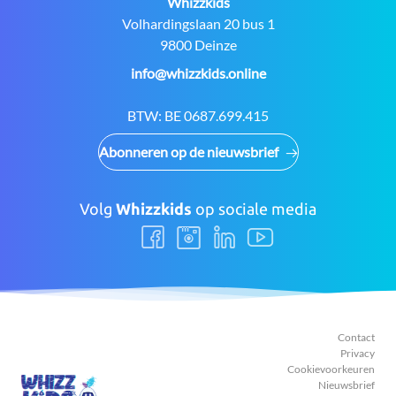
Contact:
Whizzkids
Adres:
Volhardingslaan 20 bus 1
9800 Deinze
E-
info@whizzkids.online
mail:
BTW:
BE 0687.699.415
Abonneren op de nieuwsbrief
Volg
Whizzkids
op sociale media
Volg
Volg
Volg
Volg
ons
ons
ons
ons
Facebook
Instagram
LinkedIn
Youtube
Contact
Privacy
Cookievoorkeuren
Nieuwsbrief