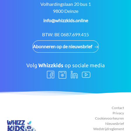
Adres:
Volhardingslaan 20 bus 1
9800 Deinze
E-
info@whizzkids.online
mail:
BTW:
BE 0687.699.415
Abonneren op de nieuwsbrief
Volg
Whizzkids
op sociale media
Volg
Volg
Volg
Volg
ons
ons
ons
ons
Facebook
Instagram
LinkedIn
Youtube
Contact
Privacy
Cookievoorkeuren
Nieuwsbrief
Wedstrijdreglement