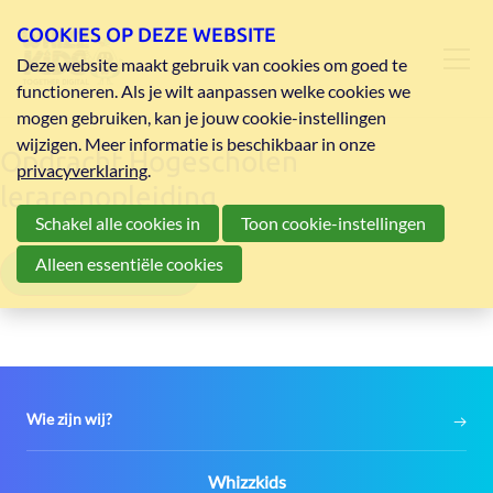
COOKIES OP DEZE WEBSITE
Deze website maakt gebruik van cookies om goed te
functioneren. Als je wilt aanpassen welke cookies we
mogen gebruiken, kan je jouw cookie-instellingen
wijzigen. Meer informatie is beschikbaar in onze
Opdracht Hogescholen
privacyverklaring
.
lerarenopleiding
Schakel alle cookies in
Toon cookie-instellingen
Alleen essentiële cookies
Opdracht Automatus
Wie zijn wij?
Contact:
Whizzkids