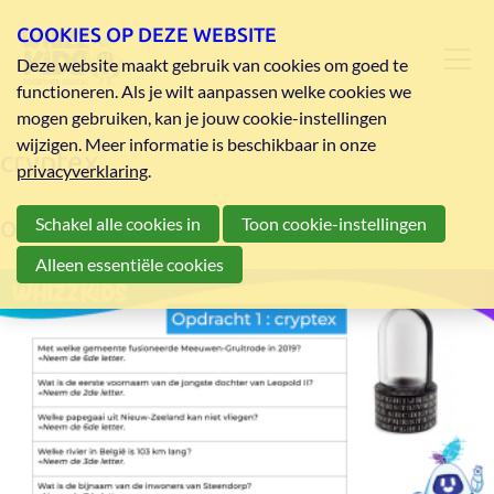
COOKIES OP DEZE WEBSITE
Deze website maakt gebruik van cookies om goed te
functioneren. Als je wilt aanpassen welke cookies we
mogen gebruiken, kan je jouw cookie-instellingen
wijzigen. Meer informatie is beschikbaar in onze
cryptex
privacyverklaring
.
Schakel alle cookies in
Toon cookie-instellingen
Opdracht 1: cryptex
Alleen essentiële cookies