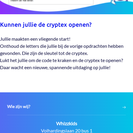
Kunnen jullie de cryptex openen?
Jullie maakten een vliegende start!
Onthoud de letters die jullie bij de vorige opdrachten hebben
gevonden. Die zijn de sleutel tot de cryptex.
Lukt het jullie om de code te kraken en de cryptex te openen?
Daar wacht een nieuwe, spannende uitdaging op jullie!
Wie zijn wij?
Contact:
Whizzkids
Adres:
Volhardingslaan 20 bus 1