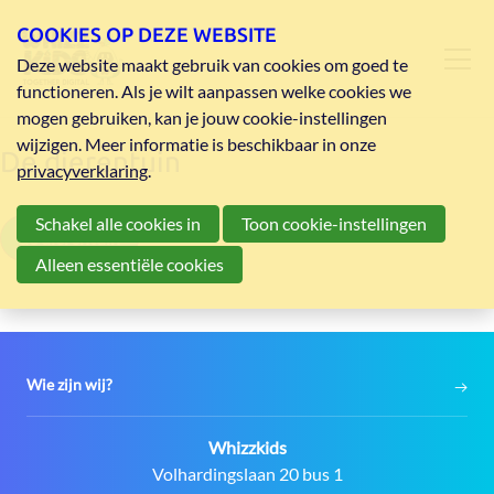
COOKIES OP DEZE WEBSITE
Deze website maakt gebruik van cookies om goed te
functioneren. Als je wilt aanpassen welke cookies we
mogen gebruiken, kan je jouw cookie-instellingen
wijzigen. Meer informatie is beschikbaar in onze
De dierentuin
privacyverklaring
.
Schakel alle cookies in
Toon cookie-instellingen
de dierentuin
Alleen essentiële cookies
Wie zijn wij?
Contact:
Whizzkids
Adres:
Volhardingslaan 20 bus 1