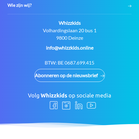
Wie zijn wij?
Contact:
Whizzkids
Adres:
Volhardingslaan 20 bus 1
9800 Deinze
E-
info@whizzkids.online
mail:
BTW:
BE 0687.699.415
Abonneren op de nieuwsbrief
Volg
Whizzkids
op sociale media
Volg
Volg
Volg
Volg
ons
ons
ons
ons
Facebook
Instagram
LinkedIn
Youtube