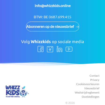
E-
info@whizzkids.online
mail:
BTW:
BE 0687.699.415
Abonneren op de nieuwsbrief
Volg
Whizzkids
op sociale media
Volg
Volg
Volg
Volg
ons
ons
ons
ons
Facebook
Instagram
LinkedIn
Youtube
Contact
Privacy
Cookievoorkeuren
Nieuwsbrief
Wedstrijdreglement
Doelstellingen
© 2026