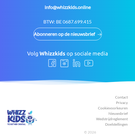
E-
info@whizzkids.online
mail:
BTW:
BE 0687.699.415
Abonneren op de nieuwsbrief
Volg
Whizzkids
op sociale media
Volg
Volg
Volg
Volg
ons
ons
ons
ons
Facebook
Instagram
LinkedIn
Youtube
Contact
Privacy
Cookievoorkeuren
Nieuwsbrief
Wedstrijdreglement
Doelstellingen
© 2026