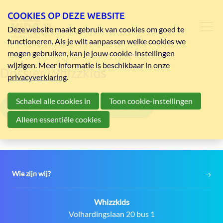
COOKIES OP DEZE WEBSITE
Deze website maakt gebruik van cookies om goed te
functioneren. Als je wilt aanpassen welke cookies we
mogen gebruiken, kan je jouw cookie-instellingen
wijzigen. Meer informatie is beschikbaar in onze
Dossier Whizzkids
privacyverklaring
.
Schakel alle cookies in
Toon cookie-instellingen
Dossier Whizzkids 2026-2027
Alleen essentiële cookies
Wie zijn wij?
Contact:
Whizzkids
Adres:
Volhardingslaan 20 bus 1