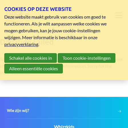
COOKIES OP DEZE WEBSITE
Deze website maakt gebruik van cookies om goed te
functioneren. Als je wilt aanpassen welke cookies we
mogen gebruiken, kan je jouw cookie-instellingen
wijzigen. Meer informatie is beschikbaar in onze
Donation Failed
privacyverklaring
.
Schakel alle cookies in
Toon cookie-instellingen
Something went wrong while processing your donation. Please
try again or
contact
us for more information. Sorry for the
Alleen essentiële cookies
inconvenience.
Wie zijn wij?
Contact:
Whizzkids