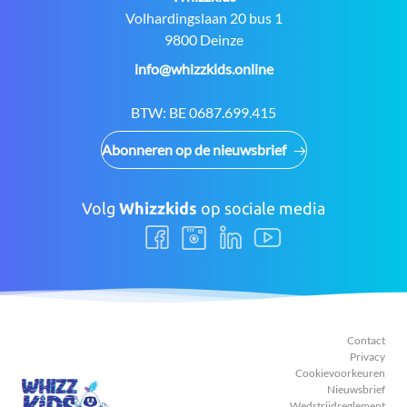
Adres:
Volhardingslaan 20 bus 1
9800 Deinze
E-
info@whizzkids.online
mail:
BTW:
BE 0687.699.415
Abonneren op de nieuwsbrief
Volg
Whizzkids
op sociale media
Volg
Volg
Volg
Volg
ons
ons
ons
ons
Facebook
Instagram
LinkedIn
Youtube
Contact
Privacy
Cookievoorkeuren
Nieuwsbrief
Wedstrijdreglement