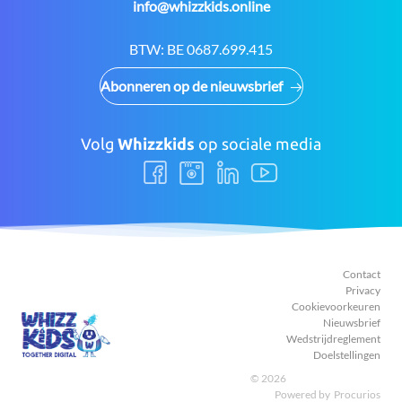
E-
info@whizzkids.online
mail:
BTW:
BE 0687.699.415
Abonneren op de nieuwsbrief
Volg
Whizzkids
op sociale media
Volg
Volg
Volg
Volg
ons
ons
ons
ons
Facebook
Instagram
LinkedIn
Youtube
Contact
Privacy
Cookievoorkeuren
Nieuwsbrief
Wedstrijdreglement
Doelstellingen
© 2026
Powered by
Procurios