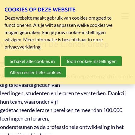
COOKIES OP DEZE WEBSITE
Deze website maakt gebruik van cookies om goed te
functioneren. Als je wilt aanpassen welke cookies we
mogen gebruiken, kan je jouw cookie-instellingen
wijzigen. Meer informatie is beschikbaar in onze
Whizzkids en De Cronos Groep
privacyverklaring
.
Schakel alle cookies in
Toon cookie-instellingen
05-03-25
Alleen essentiële cookies
Whizzkids VZW en De Cronos Groep zetten zich in om de
digitale vaardigheden van
leerlingen, studenten en leraren te versterken. Dankzij
hun team, waaronder vijf
gedetacheerde leraren bereiken ze meer dan 100.000
leerlingen en leraren,
ondersteunen ze de professionele ontwikkeling in het