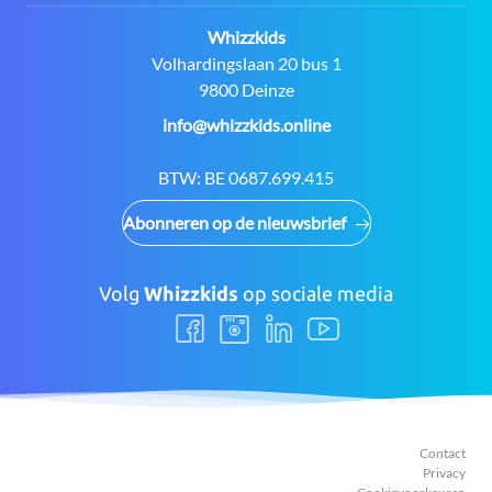
Contact:
Whizzkids
Adres:
Volhardingslaan 20 bus 1
9800 Deinze
E-
info@whizzkids.online
mail:
BTW:
BE 0687.699.415
Abonneren op de nieuwsbrief
Volg
Whizzkids
op sociale media
Volg
Volg
Volg
Volg
ons
ons
ons
ons
Facebook
Instagram
LinkedIn
Youtube
Contact
Privacy